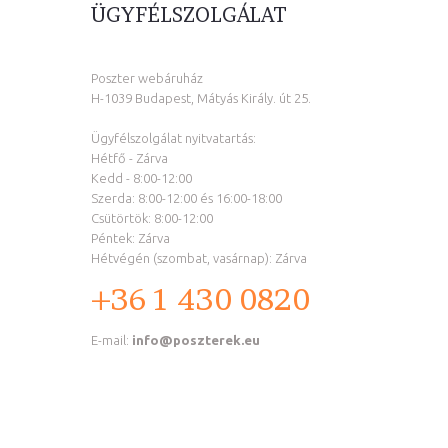
ÜGYFÉLSZOLGÁLAT
Poszter webáruház
H-1039 Budapest, Mátyás Király. út 25.
Ügyfélszolgálat nyitvatartás:
Hétfő - Zárva
Kedd - 8:00-12:00
Szerda: 8:00-12:00 és 16:00-18:00
Csütörtök: 8:00-12:00
Péntek: Zárva
Hétvégén (szombat, vasárnap): Zárva
+36 1 430 0820
E-mail:
info@poszterek.eu