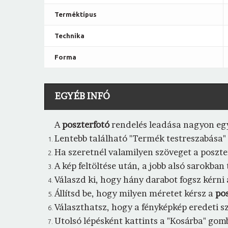
Terméktípus
Technika
Forma
EGYÉB INFÓ
A
poszterfotó
rendelés leadása nagyon eg
Lentebb található "Termék testreszabása" fü
Ha szeretnél valamilyen szöveget a poszte
A kép feltöltése után, a jobb alsó sarokba
Válaszd ki, hogy hány darabot fogsz kérni
Állítsd be, hogy milyen méretet kérsz a
pos
Választhatsz, hogy a fényképkép eredeti s
Utolsó lépésként kattints a "Kosárba" gom