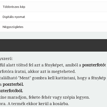
Többrészes kép
Digitális nyomat
Négyszögletes
yszerű:
l alatt töltsd fel azt a fényképet, amiből a
poszterfotó
t
rfotóra íratni, akkor azt is megteheted.
n található "Ment" gombra kell kattintani, hogy a fényké
 a
poszterből.
zterfotóból.
zíne maradjon, fekete-fehér vagy szépia legyen.
bra. A termék ekkor kerül a kosárba.