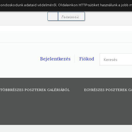
gondoskodunk adataid védelméről. Oldalainkon HTTP-sütiket használunk a jobb 
Belépés :
Facebook
Bejelentkezés
Fiókod
TÖBBRÉSZES POSZTEREK GALÉRIÁBÓL
EGYRÉSZES POSZTEREK G