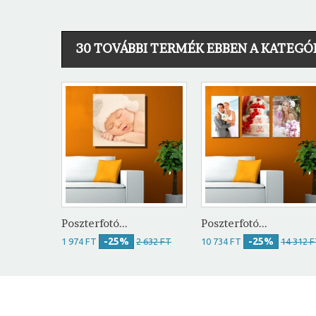
30 TOVÁBBI TERMÉK EBBEN A KATEGÓ
Poszterfotó...
Poszterfotó...
-25%
-25%
1 974 FT
2 632 FT
10 734 FT
14 312 