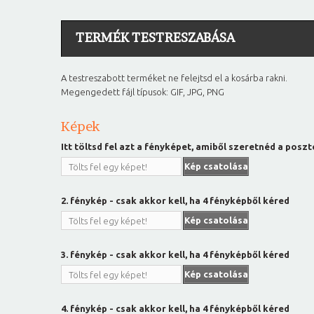
TERMÉK TESTRESZABÁSA
A testreszabott terméket ne felejtsd el a kosárba rakni.
Megengedett fájl típusok: GIF, JPG, PNG
Képek
Itt töltsd fel azt a fényképet, amiből szeretnéd a poszt
Kép csatolása
Tölts fel egy képet!
2. fénykép - csak akkor kell, ha 4 fényképből kéred
Kép csatolása
Tölts fel egy képet!
3. fénykép - csak akkor kell, ha 4 fényképből kéred
Kép csatolása
Tölts fel egy képet!
4. fénykép - csak akkor kell, ha 4 fényképből kéred