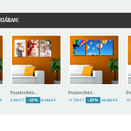
RIÁBAN:
Poszterfotó...
Poszterfotó...
Po
-25%
-25%
FT
6 894 FT
9 192 FT
13 794 FT
18 392 FT
19