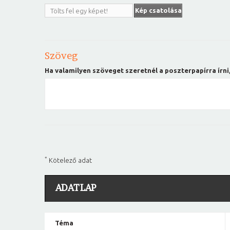
Kép csatolása
Tölts fel egy képet!
Szöveg
Ha valamilyen szöveget szeretnél a poszterpapírra írni,
*
Kötelező adat
ADATLAP
Téma