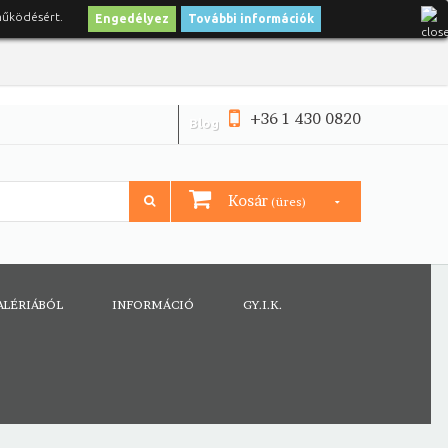
működésért.
Engedélyez
További információk
+36 1 430 0820
Blog
Kosár
(üres)
ALÉRIÁBÓL
INFORMÁCIÓ
GY.I.K.