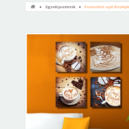
Egyedi poszterek
Poszterfotó saját fényképb