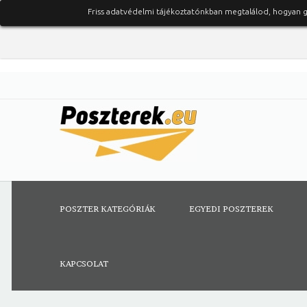
Friss adatvédelmi tájékoztatónkban megtalálod, hogyan 
POSZTER KATEGÓRIÁK
EGYEDI POSZTEREK
KAPCSOLAT