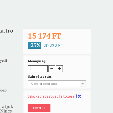
uattro
15 174 FT
-25%
20 232 FT
yedi
Mennyiség:
Szín választás :
A kép eredeti színe
böző
itt
Saját kép és szöveg feltöltése:
mtatjuk
KOSÁRBA
 Nincs