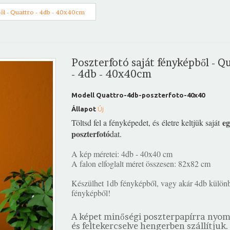
ől - Quattro - 4db - 40x40cm
Poszterfotó saját fényképből - Q
- 4db - 40x40cm
Modell
Quattro-4db-poszterfoto-40x40
Állapot
Új
eg
Töltsd fel a fényképedet, és életre keltjük saját
poszterfotó
dat.
A kép méretei: 4db - 40x40 cm
A falon elfoglalt méret összesen: 82x82 cm
Készülhet 1db fényképből, vagy akár 4db külön
fényképből!
A képet minőségi poszterpapírra nyo
és feltekercselve hengerben szállítjuk.