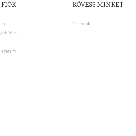
 FIÓK
KÖVESS MINKET
eim
Facebook
yesbítőim
 adataim
m