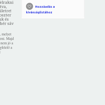
felrakni
tva,
Hozzáadás a
letre!
kívánságlistához
oszter
uk és
hér sáv
, melyet
lteni. Majd
 nem jó a
felelő a
t