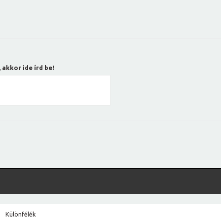
 akkor ide írd be!
Különfélék