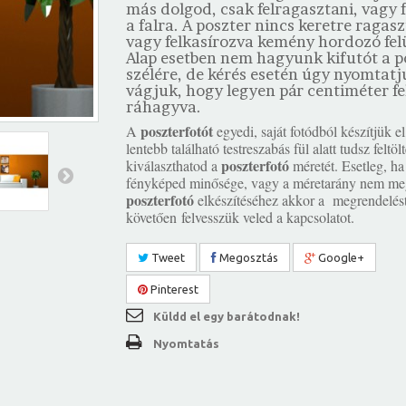
más dolgod, csak felragasztani, vagy 
a falra. A poszter nincs keretre ragasz
vagy felkasírozva kemény hordozó felü
Alap esetben nem hagyunk kifutót a p
szélére, de kérés esetén úgy nyomtatj
vágjuk, hogy legyen pár centiméter fe
ráhagyva.
poszterfotót
A
egyedi, saját fotódból készítjük el
lentebb található testreszabás fül alatt tudsz feltö
poszterfotó
kiválaszthatod a
méretét. Esetleg, ha
fényképed minősége, vagy a méretarány nem meg
poszterfotó
elkészítéséhez akkor a megrendelés
követően felvesszük veled a kapcsolatot.
Tweet
Megosztás
Google+
Pinterest
Küldd el egy barátodnak!
Nyomtatás