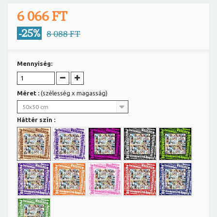
6 066 FT
-25%
8 088 FT
Mennyiség:
Méret :
(szélesség x magasság)
50x50 cm
Háttér szín :