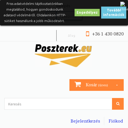
Friss adatvédelmi tájékoztatónkban
Belépés :
megtalálod, hogyan gondoskodunk
További
Engedélyez
információk
adataid védelméről. Oldalainkon HTTP-
Facebook
sütiket használunk a jobb működésért.
+36 1 430 0820
Blog
Kosár
(üres)
Bejelentkezés
Fiókod