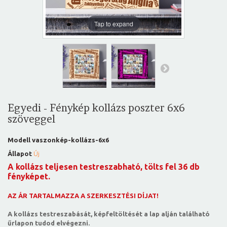
Tap to expand
Egyedi - Fénykép kollázs poszter 6x6
szöveggel
Modell
vaszonkép-kollázs-6x6
Állapot
Új
A kollázs teljesen testreszabható, tölts fel 36 db
fényképet.
AZ ÁR TARTALMAZZA A SZERKESZTÉSI DÍJAT!
A kollázs testreszabását, képfeltöltését a lap alján található
űrlapon tudod elvégezni.