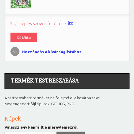
itt
Saját kép és szöveg feltöltése:
KOSÁRBA
Hozzáadás a kívánságlistához
TERMÉK TESTRESZABÁSA
A testreszabott terméket ne felejtsd el a kosárba rakni.
Megengedett fájl típusok: GIF, JPG, PNG
Képek
Válassz egy képfájlt a merevlemezről