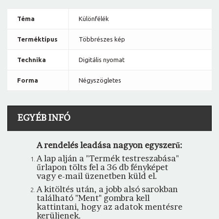
Téma
Különfélék
Terméktípus
Többrészes kép
Technika
Digitális nyomat
Forma
Négyszögletes
EGYÉB INFÓ
A rendelés leadása nagyon egyszerű:
A lap alján a "Termék testreszabása"
űrlapon tölts fel a 36 db fényképet
vagy e-mail üzenetben küld el.
A kitöltés után, a jobb alsó sarokban
található "Ment" gombra kell
kattintani, hogy az adatok mentésre
kerüljenek.