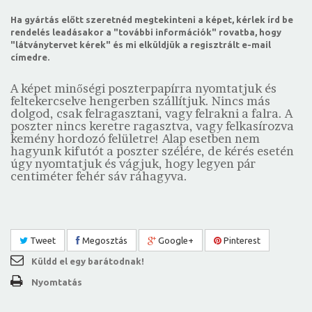
Ha gyártás előtt szeretnéd megtekinteni a képet, kérlek írd be
rendelés leadásakor a "további információk" rovatba, hogy
"látványtervet kérek" és mi elküldjük a regisztrált e-mail
címedre.
A képet minőségi poszterpapírra nyomtatjuk és
feltekercselve hengerben szállítjuk. Nincs más
dolgod, csak felragasztani, vagy felrakni a falra. A
poszter nincs keretre ragasztva, vagy felkasírozva
kemény hordozó felületre! Alap esetben nem
hagyunk kifutót a poszter szélére, de kérés esetén
úgy nyomtatjuk és vágjuk, hogy legyen pár
centiméter fehér sáv ráhagyva.
Tweet
Megosztás
Google+
Pinterest
Küldd el egy barátodnak!
Nyomtatás