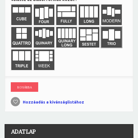
KOSÁRBA
Hozzáadás a kívánságlistához
ADATLAP