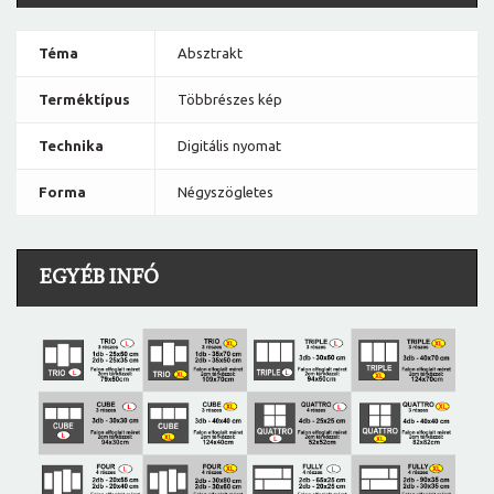
Téma
Absztrakt
Terméktípus
Többrészes kép
Technika
Digitális nyomat
Forma
Négyszögletes
EGYÉB INFÓ