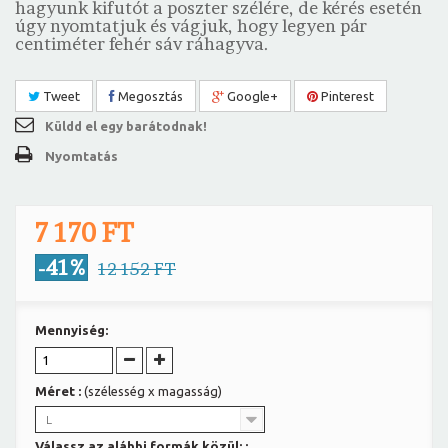
hagyunk kifutót a poszter szélére, de kérés esetén
úgy nyomtatjuk és vágjuk, hogy legyen pár
centiméter fehér sáv ráhagyva.
Tweet
Megosztás
Google+
Pinterest
Küldd el egy barátodnak!
Nyomtatás
7 170 FT
-41%
12 152 FT
Mennyiség:
Méret :
(szélesség x magasság)
L
Válassz az alábbi formák közül: :