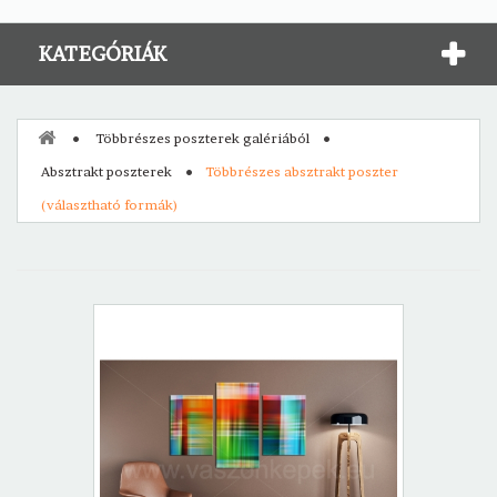
KATEGÓRIÁK
Többrészes poszterek galériából
Absztrakt poszterek
Többrészes absztrakt poszter
(választható formák)