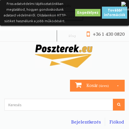
Friss adatvédelmi tájékoztatónkban
Belépés :
megtalálod, hogyan gondoskodunk
További
Engedélyez
információk
adataid védelméről. Oldalainkon HTTP-
Facebook
sütiket használunk a jobb működésért.
+36 1 430 0820
Blog
Kosár
(üres)
Bejelentkezés
Fiókod