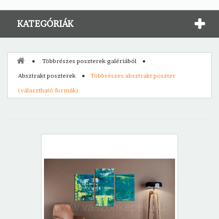
KATEGÓRIÁK
Többrészes poszterek galériából
Absztrakt poszterek
Többrészes absztrakt poszter
(választható formák)