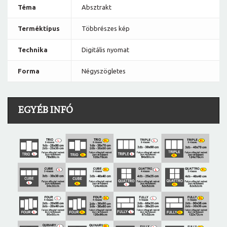
Téma
Absztrakt
Terméktípus
Többrészes kép
Technika
Digitális nyomat
Forma
Négyszögletes
EGYÉB INFÓ