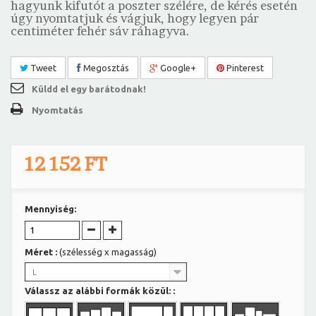
hagyunk kifutót a poszter szélére, de kérés esetén
úgy nyomtatjuk és vágjuk, hogy legyen pár
centiméter fehér sáv ráhagyva.
Tweet
Megosztás
Google+
Pinterest
Küldd el egy barátodnak!
Nyomtatás
12 152 FT
Mennyiség:
Méret :
(szélesség x magasság)
L
Válassz az alábbi formák közül: :