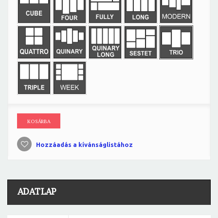
KOSÁRBA
Hozzáadás a kívánságlistához
ADATLAP