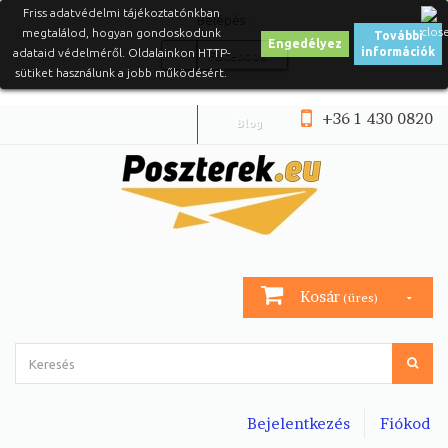
Friss adatvédelmi tájékoztatónkban
Belépés :
megtalálod, hogyan gondoskodunk
További
Engedélyez
információk
adataid védelméről. Oldalainkon HTTP-
Facebook
sütiket használunk a jobb működésért.
+36 1 430 0820
Blog
Kosár
(üres)
Bejelentkezés
Fiókod