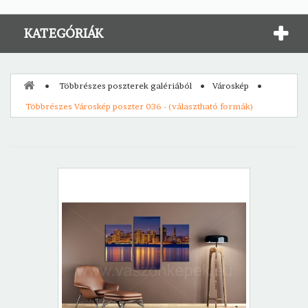
KATEGÓRIÁK
Többrészes poszterek galériából
Városkép
Többrészes Városkép poszter 036 - (választható formák)