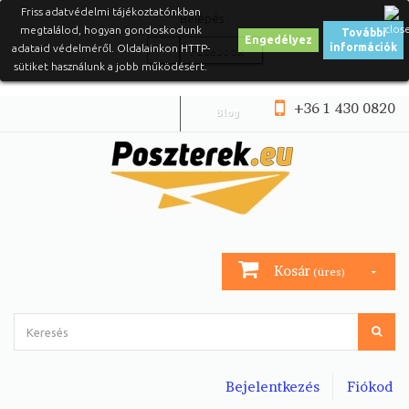
Friss adatvédelmi tájékoztatónkban
Belépés :
megtalálod, hogyan gondoskodunk
További
Engedélyez
információk
adataid védelméről. Oldalainkon HTTP-
Facebook
sütiket használunk a jobb működésért.
+36 1 430 0820
Blog
Kosár
(üres)
Bejelentkezés
Fiókod