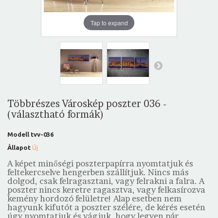
Tap to expand
Többrészes Városkép poszter 036 -
(választható formák)
Modell
tvv-036
Állapot
Új
A képet minőségi poszterpapírra nyomtatjuk és
feltekercselve hengerben szállítjuk. Nincs más
dolgod, csak felragasztani, vagy felrakni a falra. A
poszter nincs keretre ragasztva, vagy felkasírozva
kemény hordozó felületre! Alap esetben nem
hagyunk kifutót a poszter szélére, de kérés esetén
úgy nyomtatjuk és vágjuk, hogy legyen pár