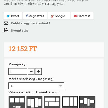
centiméter fehér sáv ráhagyva.
Tweet
Megosztás
Google+
Pinterest
Küldd el egy barátodnak!
Nyomtatás
12 152 FT
Mennyiség:
Méret :
(szélesség x magasság)
L
Válassz az alábbi formák közül: :