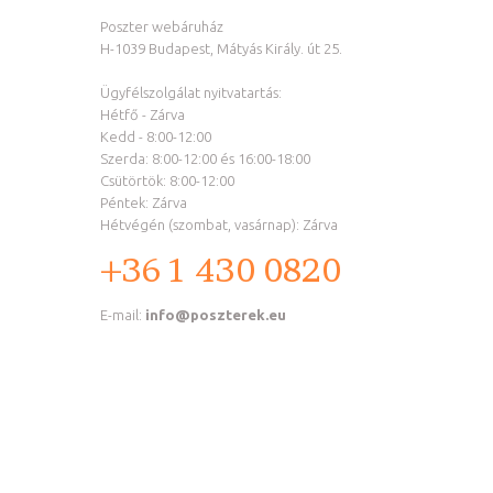
Poszter webáruház
H-1039 Budapest, Mátyás Király. út 25.
Ügyfélszolgálat nyitvatartás:
Hétfő - Zárva
Kedd - 8:00-12:00
Szerda: 8:00-12:00 és 16:00-18:00
Csütörtök: 8:00-12:00
Péntek: Zárva
Hétvégén (szombat, vasárnap): Zárva
+36 1 430 0820
E-mail:
info@poszterek.eu