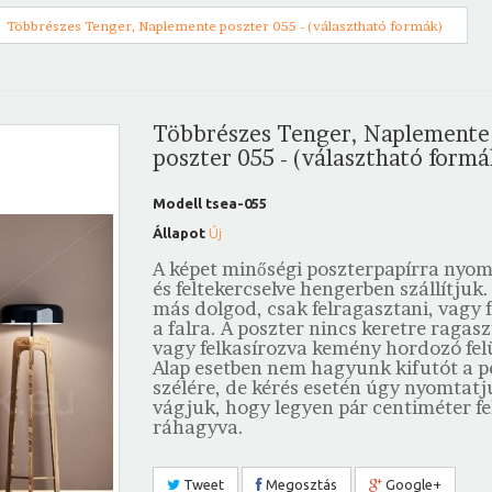
Többrészes Tenger, Naplemente poszter 055 - (választható formák)
Többrészes Tenger, Naplemente
poszter 055 - (választható formá
Modell
tsea-055
Állapot
Új
A képet minőségi poszterpapírra nyo
és feltekercselve hengerben szállítjuk.
más dolgod, csak felragasztani, vagy 
a falra. A poszter nincs keretre ragasz
vagy felkasírozva kemény hordozó felü
Alap esetben nem hagyunk kifutót a p
szélére, de kérés esetén úgy nyomtatj
vágjuk, hogy legyen pár centiméter fe
ráhagyva.
Tweet
Megosztás
Google+