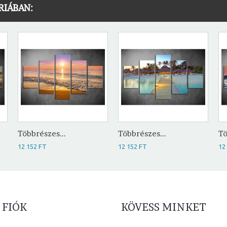
RIÁBAN:
Többrészes...
Többrészes...
Tö
12 152 FT
12 152 FT
12
 FIÓK
KÖVESS MINKET