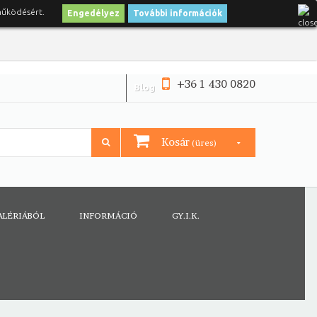
működésért.
Engedélyez
További információk
+36 1 430 0820
Blog
Kosár
(üres)
ALÉRIÁBÓL
INFORMÁCIÓ
GY.I.K.