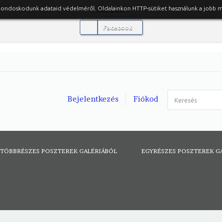
gondoskodunk adataid védelméről. Oldalainkon HTTP-sütiket használunk a jobb 
Belépés :
Facebook
Bejelentkezés
Fiókod
TÖBBRÉSZES POSZTEREK GALÉRIÁBÓL
EGYRÉSZES POSZTEREK G