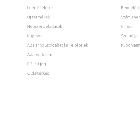
Leértékelések
Rendelés
Új termékek
Számlahel
Népszerű eladások
Címeim
Kapcsolat
Személyes
Általános Szolgáltatási Feltételek
Kuponjai
Adatvédelem
Elállási jog
Oldaltérkép