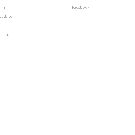
eim
Facebook
yesbítőim
 adataim
m