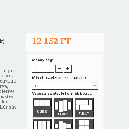
12 152 FT
k)
Mennyiség:
mtatjuk
 Nincs
Méret :
(szélesség x magasság)
felrakni
tva,
L
letre!
Válassz az alábbi formák közül: :
oszter
uk és
hér sáv