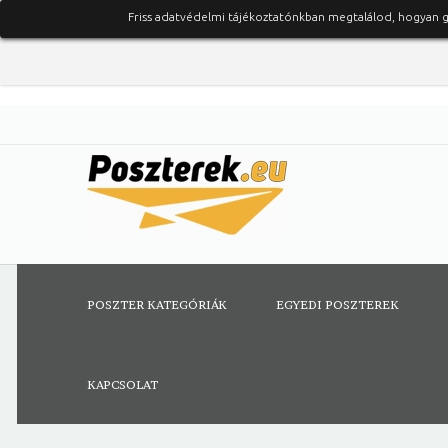
Friss adatvédelmi tájékoztatónkban megtalálod, hogyan 
POSZTER KATEGÓRIÁK
EGYEDI POSZTEREK
KAPCSOLAT