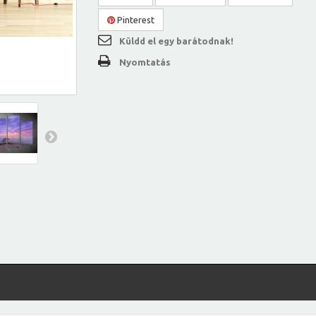
Pinterest
Küldd el egy barátodnak!
Nyomtatás