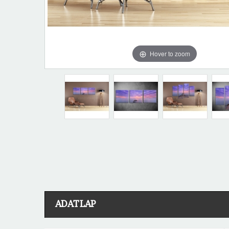
Hover to zoom
ADATLAP