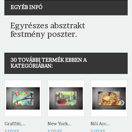
EGYÉB INFÓ
Egyrészes absztrakt
festmény poszter.
30 TOVÁBBI TERMÉK EBBEN A
KATEGÓRIÁBAN:
Graffiti,...
New York...
Női Arc...
3 272 FT
3 272 FT
3 272 FT