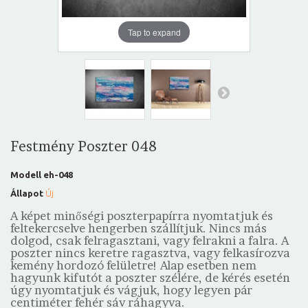
Tap to expand
Festmény Poszter 048
Modell
eh-048
Állapot
Új
A képet minőségi poszterpapírra nyomtatjuk és
feltekercselve hengerben szállítjuk. Nincs más
dolgod, csak felragasztani, vagy felrakni a falra. A
poszter nincs keretre ragasztva, vagy felkasírozva
kemény hordozó felületre! Alap esetben nem
hagyunk kifutót a poszter szélére, de kérés esetén
úgy nyomtatjuk és vágjuk, hogy legyen pár
centiméter fehér sáv ráhagyva.