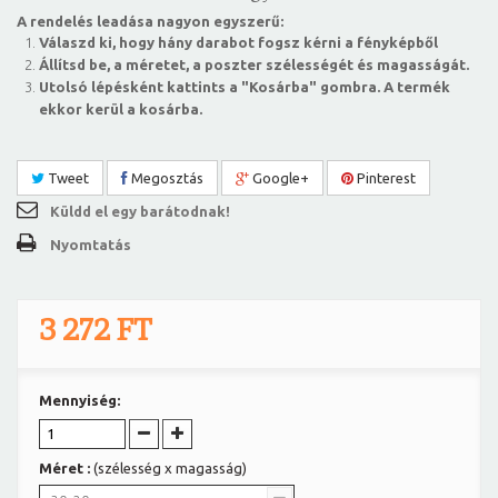
A rendelés leadása nagyon egyszerű:
Válaszd ki, hogy hány darabot fogsz kérni a fényképből
Állítsd be, a méretet, a poszter szélességét és magasságát.
Utolsó lépésként kattints a "Kosárba" gombra. A termék
ekkor kerül a kosárba.
Tweet
Megosztás
Google+
Pinterest
Küldd el egy barátodnak!
Nyomtatás
3 272 FT
Mennyiség:
Méret :
(szélesség x magasság)