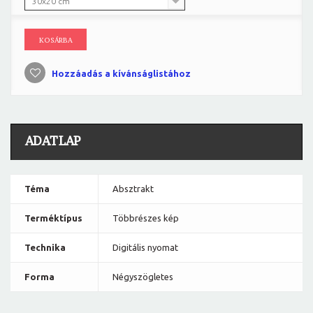
30x20 cm
KOSÁRBA
Hozzáadás a kívánságlistához
ADATLAP
Téma
Absztrakt
Terméktípus
Többrészes kép
Technika
Digitális nyomat
Forma
Négyszögletes