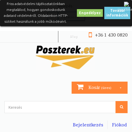
Friss adatvédelmi tájékoztatónkban
Belépés :
megtalálod, hogyan gondoskodunk
További
Engedélyez
információk
adataid védelméről. Oldalainkon HTTP-
Facebook
sütiket használunk a jobb működésért.
+36 1 430 0820
Blog
Kosár
(üres)
Bejelentkezés
Fiókod